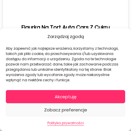
Figurka Na Tort Auta Cars Z Cukru
Zarządzaj zgodą
16,00
zł
Aby zapewnić jak najlepsze wrażenia, korzystamy z technologii,
DOWIEDZ SIĘ WIĘCEJ
takich jak pliki cookie, do przechowywania i/lub uzyskiwania
dostępu do informacji o urządzeniu. Zgoda na te technologie
pozwoli nam przetwarzać dane, takie jak zachowanie podczas
przeglądania lub unikalne identyfikatory na tej stronie. Brak
wyrażenia zgody lub wycofanie zgody może niekorzystnie
wpłynąć na niektóre cechy i funkcje.
Akceptuję
Zobacz preferencje
Polityka prywatności