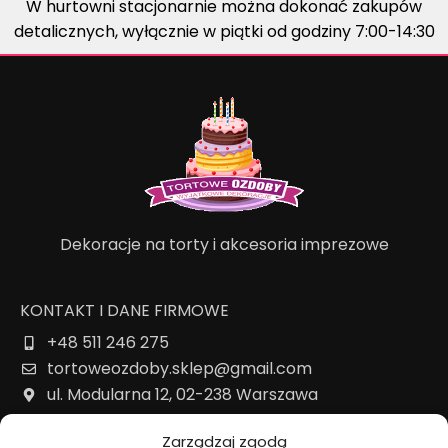
W hurtowni stacjonarnie można dokonać zakupów
detalicznych, wyłącznie w piątki od godziny 7:00-14:30
Dekoracje na torty i akcesoria imprezowe
KONTAKT I DANE FIRMOWE
+48 511 246 275
tortoweozdoby.sklep@gmail.com
ul. Modularna 12, 02-238 Warszawa
Giełda Spożywcza Okęcie Pawilon 403
Zarządzaj zgodą
Pon.-Pt.: 07:00 - 14:30