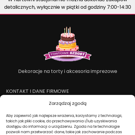
detalicznych, wyłącznie w piątki od godziny 7:00-14:30
Dekoracje na torty i akcesoria imprezowe
KONTAKT I DANE FIRMOWE
+48 511 246 275
Zarządzaj zgodą
tortoweozdoby.sklep@gmail.com
Aby zapewnić jak najlepsze wrażenia, korzystamy z technologii,
ul. Modularna 12, 02-238 Warszawa
takich jak pliki cookie, do przechowywania i/lub uzyskiwania
Giełda Spożywcza Okęcie Pawilon 403
dostępu do informacji o urządzeniu. Zgoda na te technologie
Pon.-Pt.: 07:00 - 14:30
pozwoli nam przetwarzać dane, takie jak zachowanie podczas