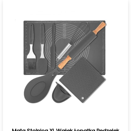
Mata Stolnica XL Wałek Łopatka Pędzelek