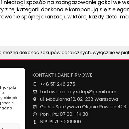
 i niedrogi sposób na zaangażowanie gości we w
ty z tej kategorii doskonale komponują się z eleg
wanie spójnej aranżacji, w której każdy detal ma
e można dokonać zakupów detalicznych, wyłącznie w piątk
KONTAKT I DANE FIRMOWE
+48 511 246 275
owe
 jak pliki
tortoweozdoby.sklep@gmail.com
i o
 takie jak
ul. Modularna 12, 02-238 Warszawa
 stronie.
Giełda Spożywcza Okęcie Pawilon 403
ynąć na
Pon.-Pt.: 07:00 - 14:30
NIP: PL7970009100