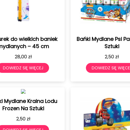
rek do wielkich baniek
Bańki Mydlane Psi Pa
mydlanych – 45 cm
Sztuki
28,00
zł
2,50
zł
DOWIEDZ SIĘ WIĘCEJ
DOWIEDZ SIĘ WIĘCE
i Mydlane Kraina Lodu
Frozen Na Sztuki
2,50
zł
DOWIEDZ SIĘ WIĘCEJ