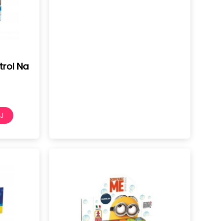
trol Na
J