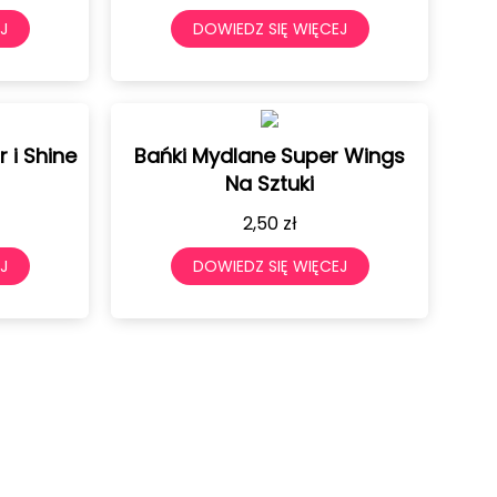
J
DOWIEDZ SIĘ WIĘCEJ
 i Shine
Bańki Mydlane Super Wings
Na Sztuki
2,50
zł
J
DOWIEDZ SIĘ WIĘCEJ