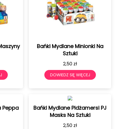
Maszyny
Bańki Mydlane Minionki Na
Sztuki
2,50
zł
J
DOWIEDZ SIĘ WIĘCEJ
a Peppa
Bańki Mydlane Pidżamersi PJ
Masks Na Sztuki
2,50
zł