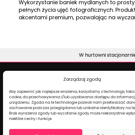
Wykorzystanie baniek mydlanych to prosty
pełnych życia ujęć fotograficznych. Produk
akcentami premium, pozwalając na wyczaro
W hurtowni stacjonarni
Zarządzaj zgodą
Dekoracje na torty i akcesoria imprez
Aby zapewnić jak najlepsze wrażenia, korzystamy z technologii, takich
cookie, do przechowywania i/lub uzyskiwania dostępu do informacj
urządzeniu. Zgoda na te technologie pozwoli nam przetwarzać dane,
zachowanie podczas przeglądania lub unikalne identyfikatory na tej
Brak wyrażenia zgody lub wycofanie zgody może niekorzystnie wpł
niektóre cechy i funkcje.