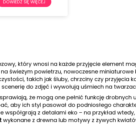
DOWIEDZ SIĘ WIĘCEJ
wy, który wnosi na każde przyjęcie element magii,
ą na świeżym powietrzu, nowoczesne miniaturowe bu
ści, takich jak śluby, chrzciny czy przyjęcia ko
 scenerię do zdjęć i wywołują uśmiech na twarza
sprawiają, że mogą one pełnić funkcję drobnych 
ać, aby ich styl pasował do podniosłego charakte
e współgrają z detalami eko – na przykład wtedy,
t
wykonane z drewna lub motywy z żywych kwiatów