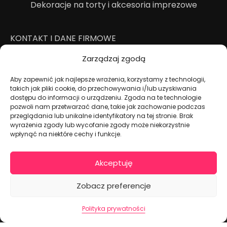
Dekoracje na torty i akcesoria imprezowe
KONTAKT I DANE FIRMOWE
+48 511 246 275
Zarządzaj zgodą
tortoweozdoby.sklep@gmail.com
Aby zapewnić jak najlepsze wrażenia, korzystamy z technologii,
ul. Modularna 12, 02-238 Warszawa
takich jak pliki cookie, do przechowywania i/lub uzyskiwania
Giełda Spożywcza Okęcie Pawilon 403
dostępu do informacji o urządzeniu. Zgoda na te technologie
Pon.-Pt.: 07:00 - 14:30
pozwoli nam przetwarzać dane, takie jak zachowanie podczas
przeglądania lub unikalne identyfikatory na tej stronie. Brak
NIP: PL7970009100
wyrażenia zgody lub wycofanie zgody może niekorzystnie
wpłynąć na niektóre cechy i funkcje.
INFORMACJA
Regulamin
Akceptuję
Polityka prywatności
Cennik dostaw
Zobacz preferencje
Formularz odstąpienia od umowy
Polityka prywatności