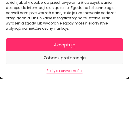
takich jak pliki cookie, do przechowywania i/lub uzyskiwania
dostępu do informacji o urządzeniu. Zgoda na te technologie
pozwoli nam przetwarzać dane, takie jak zachowanie podczas
Dekoracje na torty i akcesoria imprezowe
przeglądania lub unikalne identyfikatory na tej stronie. Brak
wyrażenia zgody lub wycofanie zgody może niekorzystnie
wpłynąć na niektóre cechy i funkcje.
KONTAKT I DANE FIRMOWE
+48 511 246 275
Akceptuję
tortoweozdoby.sklep@gmail.com
ul. Modularna 12, 02-238 Warszawa
Zobacz preferencje
Giełda Spożywcza Okęcie Pawilon 403
Polityka prywatności
Pon.-Pt.: 07:00 - 14:30
NIP: PL7970009100
INFORMACJA
Regulamin
Polityka prywatności
Cennik dostaw
Formularz odstąpienia od umowy