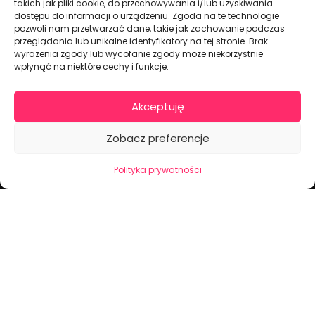
takich jak pliki cookie, do przechowywania i/lub uzyskiwania
dostępu do informacji o urządzeniu. Zgoda na te technologie
pozwoli nam przetwarzać dane, takie jak zachowanie podczas
Dekoracje na torty i akcesoria imprezowe
przeglądania lub unikalne identyfikatory na tej stronie. Brak
wyrażenia zgody lub wycofanie zgody może niekorzystnie
wpłynąć na niektóre cechy i funkcje.
KONTAKT I DANE FIRMOWE
+48 511 246 275
Akceptuję
tortoweozdoby.sklep@gmail.com
ul. Modularna 12, 02-238 Warszawa
Zobacz preferencje
Giełda Spożywcza Okęcie Pawilon 403
Polityka prywatności
Pon.-Pt.: 07:00 - 14:30
NIP: PL7970009100
INFORMACJA
Regulamin
Polityka prywatności
Cennik dostaw
Formularz odstąpienia od umowy