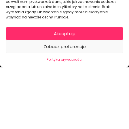
pozwoli nam przetwarzać dane, takie jak zachowanie podczas
przeglądania lub unikalne identyfikatory na tej stronie. Brak
Dekoracje na torty i akcesoria imprezowe
wyrażenia zgody lub wycofanie zgody może niekorzystnie
wpłynąć na niektóre cechy i funkcje.
KONTAKT I DANE FIRMOWE
Akceptuję
+48 511 246 275
tortoweozdoby.sklep@gmail.com
Zobacz preferencje
ul. Modularna 12, 02-238 Warszawa
Polityka prywatności
Giełda Spożywcza Okęcie Pawilon 403
Pon.-Pt.: 07:00 - 14:30
NIP: PL7970009100
INFORMACJA
Regulamin
Polityka prywatności
Cennik dostaw
Formularz odstąpienia od umowy