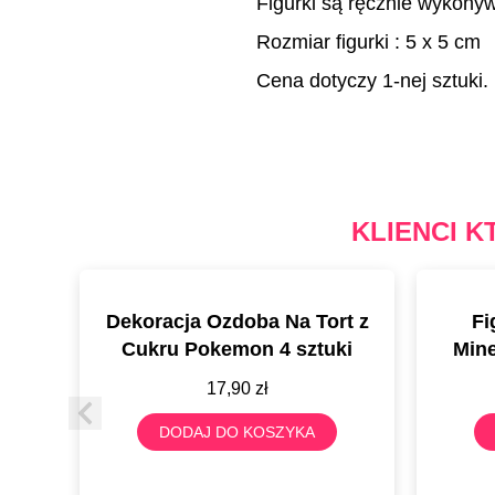
Figurki są ręcznie wykony
Rozmiar figurki : 5 x 5 cm
Cena dotyczy 1-nej sztuki.
KLIENCI K
Dekoracja Ozdoba Na Tort z
Fi
Cukru Pokemon 4 sztuki
Mine
17,90
zł
DODAJ DO KOSZYKA