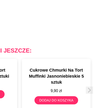
I JESZCZE:
ort
Cukrowe Chmurki Na Tort
D
ztuki
Muffinki Jasnoniebieskie 5
Cu
sztuk
9,90
zł
DODAJ DO KOSZYKA