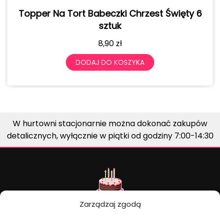
czki Chrzest Święty 6
Topper Na Tort Chrz
tuk
5,50
90
zł
DODAJ DO 
O KOSZYKA
W hurtowni stacjonarnie można dokonać zakupów
detalicznych, wyłącznie w piątki od godziny 7:00-14:30
Zarządzaj zgodą