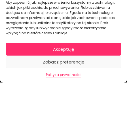
Aby zapewnić jak najlepsze wrażenia, korzystamy z technologii,
takich jak pliki cookie, do przechowywania i/lub uzyskiwania
Dekoracje na torty i akcesoria imprezowe
dostępu do informacji o urządzeniu. Zgoda na te technologie
pozwoli nam przetwarzać dane, takie jak zachowanie podczas
przeglądania lub unikalne identyfikatory na tej stronie. Brak
wyrażenia zgody lub wycofanie zgody może niekorzystnie
KONTAKT I DANE FIRMOWE
wpłynąć na niektóre cechy i funkcje.
+48 511 246 275
tortoweozdoby.sklep@gmail.com
Akceptuję
ul. Modularna 12, 02-238 Warszawa
Giełda Spożywcza Okęcie Pawilon 403
Zobacz preferencje
Pon.-Pt.: 07:00 - 14:30
Polityka prywatności
NIP: PL7970009100
INFORMACJA
Regulamin
Polityka prywatności
Cennik dostaw
Formularz odstąpienia od umowy