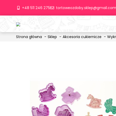
+48 511 246 275
tortoweozdoby.sklep@gmail.co
Strona główna
Sklep
Akcesoria cukiernicze
Wykr