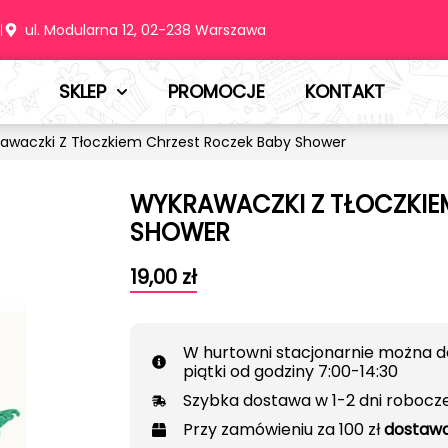
m
ul. Modularna 12, 02-238 Warszawa
SKLEP
PROMOCJE
KONTAKT
awaczki Z Tłoczkiem Chrzest Roczek Baby Shower
WYKRAWACZKI Z TŁOCZKIE
SHOWER
19,00
zł
W hurtowni stacjonarnie można d
piątki od godziny 7:00-14:30
Szybka dostawa w 1-2 dni robocz
Przy zamówieniu za 100 zł
dostawa