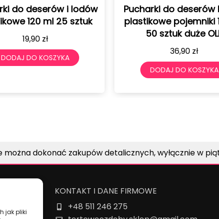
Pucharki do deserów lodów
Puchar
plastikowe pojemniki 170 ml
Plastikowe
50 sztuk duże OLK
50 sztu
36,90
zł
DODAJ DO KOSZYKA
DODAJ
e można dokonać zakupów detalicznych, wyłącznie w piątk
KONTAKT I DANE FIRMOWE
+48 511 246 275
owe
 jak pliki