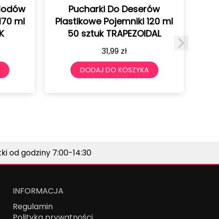
ki Do Deserów
formy Halloween kot
 Pojemniki 120 ml
nietoperz pajęczyna
k TRAPEZOIDAL
29,90
zł
31,99
zł
DODAJ DO KOSZYKA
 DO KOSZYKA
i od godziny 7:00-14:30
INFORMACJA
Regulamin
Polityka prywatności