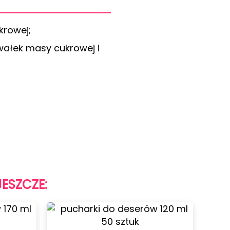
krowej;
wałek masy cukrowej i
JESZCZE:
Foremki do ciastek ciastk