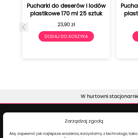
deserów i lodów
Pucharki do deserów i lodów
70 ml 25 sztuk
plastikowe 120 ml 25 sztuk
,90
zł
19,90
zł
O KOSZYKA
DODAJ DO KOSZYKA
W hurtowni stacjonarni
Zarządzaj zgodą
Dekoracje na torty i akcesoria imprez
Aby zapewnić jak najlepsze wrażenia, korzystamy z technologii, takich