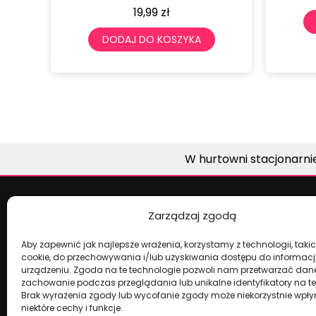
zł
DODAJ DO KOSZYKA
OSZYKA
W hurtowni stacjonarni
Zarządzaj zgodą
Aby zapewnić jak najlepsze wrażenia, korzystamy z technologii, takich
cookie, do przechowywania i/lub uzyskiwania dostępu do informacj
urządzeniu. Zgoda na te technologie pozwoli nam przetwarzać dane,
zachowanie podczas przeglądania lub unikalne identyfikatory na tej
Brak wyrażenia zgody lub wycofanie zgody może niekorzystnie wpł
Dekoracje na torty i akcesoria imprez
niektóre cechy i funkcje.