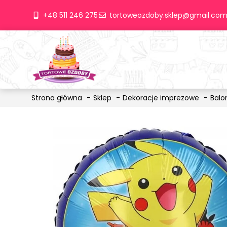
+48 511 246 275
tortoweozdoby.sklep@gmail.co
Strona główna
Sklep
Dekoracje imprezowe
Balo