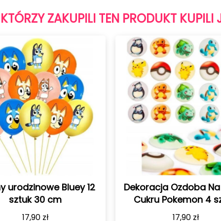
 KTÓRZY ZAKUPILI TEN PRODUKT KUPILI 
Dekoracja Ozdoba Na Tort z
Balon foli
Cukru Pokemon 4 sztuki
Pokemony po
17,90
zł
7,