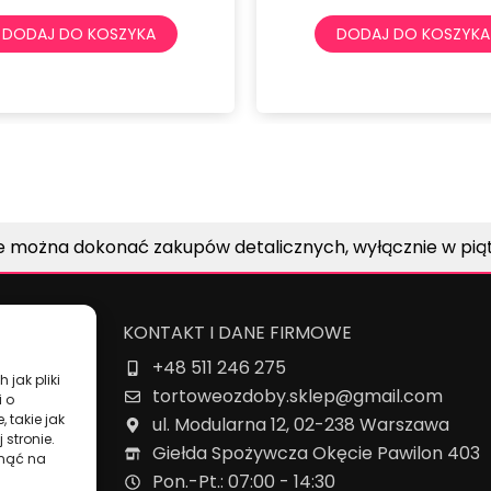
DODAJ DO KOSZYKA
DODAJ DO
e można dokonać zakupów detalicznych, wyłącznie w piątk
KONTAKT I DANE FIRMOWE
+48 511 246 275
 jak pliki
tortoweozdoby.sklep@gmail.com
i o
 takie jak
ul. Modularna 12, 02-238 Warszawa
 stronie.
Giełda Spożywcza Okęcie Pawilon 403
ynąć na
owe
Pon.-Pt.: 07:00 - 14:30