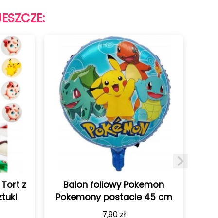
JESZCZE:
owy Pokemon
Balon foliowy Pokemon
stacie 45 cm
Pokemony Pikachu 45cm
90
zł
7,90
zł