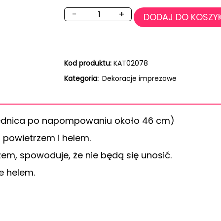
−
+
DODAJ DO KOSZY
Kod produktu:
KAT02078
Kategoria:
Dekoracje imprezowe
(średnica po napompowaniu około 46 cm)
powietrzem i helem.
zem, spowoduje, że nie będą się unosić.
e helem.