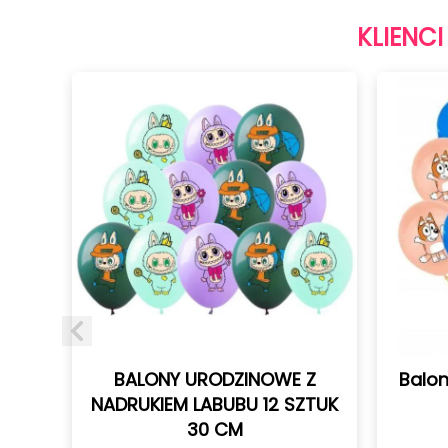
KLIENCI
ZINOWE Z
Balony urodzinowe Bluey 12
BU 12 SZTUK
sztuk 30 cm
M
17,90
zł