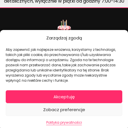
detalicznych, wyłącznie w piątki od godziny 7:00-14:30
Zarządzaj zgodą
Aby zapewnić jak najlepsze wrażenia, korzystamy z technologii,
takich jak pliki cookie, do przechowywania i/lub uzyskiwania
dostępu do informacji o urządzeniu. Zgoda na te technologie
Dekoracje na torty i akcesoria imprezowe
pozwoli nam przetwarzać dane, takie jak zachowanie podczas
przeglądania lub unikalne identyfikatory na tej stronie. Brak
wyrażenia zgody lub wycofanie zgody może niekorzystnie
KONTAKT I DANE FIRMOWE
wpłynąć na niektóre cechy i funkcje.
+48 511 246 275
Akceptuję
tortoweozdoby.sklep@gmail.com
ul. Modularna 12, 02-238 Warszawa
Zobacz preferencje
Giełda Spożywcza Okęcie Pawilon 403
Pon.-Pt.: 07:00 - 14:30
Polityka prywatności
NIP: PL7970009100