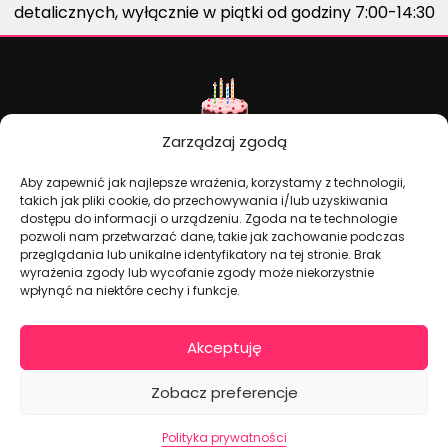
detalicznych, wyłącznie w piątki od godziny 7:00-14:30
Zarządzaj zgodą
Aby zapewnić jak najlepsze wrażenia, korzystamy z technologii,
takich jak pliki cookie, do przechowywania i/lub uzyskiwania
dostępu do informacji o urządzeniu. Zgoda na te technologie
Dekoracje na torty i akcesoria imprezowe
pozwoli nam przetwarzać dane, takie jak zachowanie podczas
przeglądania lub unikalne identyfikatory na tej stronie. Brak
wyrażenia zgody lub wycofanie zgody może niekorzystnie
KONTAKT I DANE FIRMOWE
wpłynąć na niektóre cechy i funkcje.
+48 511 246 275
Akceptuję
tortoweozdoby.sklep@gmail.com
ul. Modularna 12, 02-238 Warszawa
Zobacz preferencje
Giełda Spożywcza Okęcie Pawilon 403
Pon.-Pt.: 07:00 - 14:30
Polityka prywatności