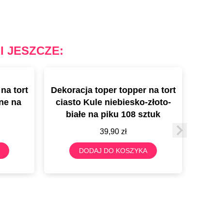
I JESZCZE:
na tort
Dekoracja toper topper na tort
Deko
rne na
ciasto Kule niebiesko-złoto-
cias
białe na piku 108 sztuk
39,90
zł
DODAJ DO KOSZYKA