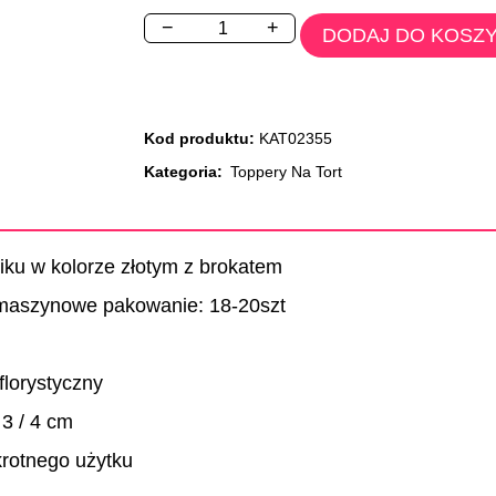
−
+
DODAJ DO KOSZ
Kod produktu:
KAT02355
Kategoria:
Toppery Na Tort
iku w kolorze złotym z brokatem
 maszynowe pakowanie: 18-20szt
florystyczny
 3 / 4 cm
krotnego użytku