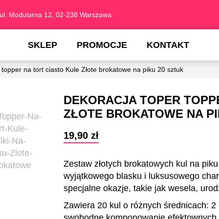
ul. Modularna 12, 02-238 Warszawa
SKLEP
PROMOCJE
KONTAKT
topper na tort ciasto Kule Złote brokatowe na piku 20 sztuk
DEKORACJA TOPER TOPPE
ZŁOTE BROKATOWE NA PI
19,90
zł
Zestaw złotych brokatowych kul na piku
wyjątkowego blasku i luksusowego charak
specjalne okazje, takie jak wesela, urod
Zawiera 20 kul o różnych średnicach: 2
swobodne komponowanie efektownych a