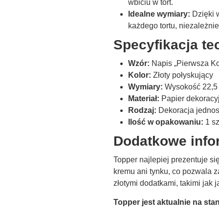
wbiciu w tort.
Idealne wymiary:
Dzięki 
każdego tortu, niezależnie
Specyfikacja te
Wzór:
Napis „Pierwsza K
Kolor:
Złoty połyskujący
Wymiary:
Wysokość 22,5 
Materiał:
Papier dekoracyj
Rodzaj:
Dekoracja jednos
Ilość w opakowaniu:
1 sz
Dodatkowe info
Topper najlepiej prezentuje się
kremu ani tynku, co pozwala 
złotymi dodatkami, takimi jak j
Topper jest aktualnie na sta