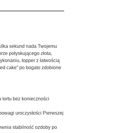
w kilka sekund nada Twojemu
rze połyskującego złota,
ykonaniu, topper z łatwością
ked cake” po bogato zdobione
 tortu bez konieczności
 powagi uroczystości Pierwszej
wnia stabilność ozdoby po