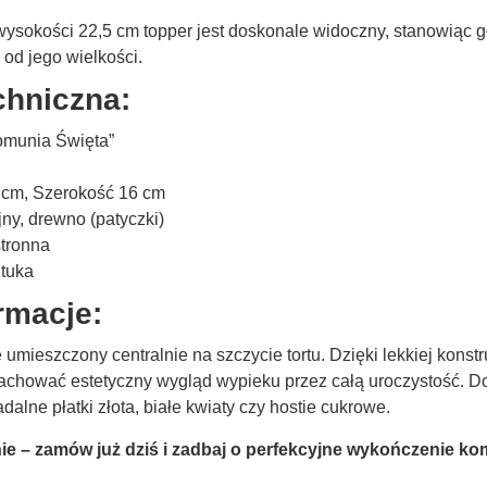
wysokości 22,5 cm topper jest doskonale widoczny, stanowiąc 
 od jego wielkości.
chniczna:
omunia Święta”
cm, Szerokość 16 cm
ny, drewno (patyczki)
tronna
tuka
rmacje:
 umieszczony centralnie na szczycie tortu. Dzięki lekkiej konstr
zachować estetyczny wygląd wypieku przez całą uroczystość. D
adalne płatki złota, białe kwiaty czy hostie cukrowe.
nie – zamów już dziś i zadbaj o perfekcyjne wykończenie ko