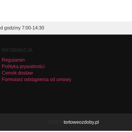
od godziny 7:00-14:30
INFORMACJA
Regulamin
Polityka prywatności
Cennik dostaw
Formularz odstąpienia od umowy
2026 ©
tortoweozdoby.pl