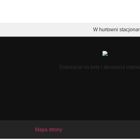
W hurtowni stacjonar
Dekoracje na torty i akcesoria impr
Mapa strony