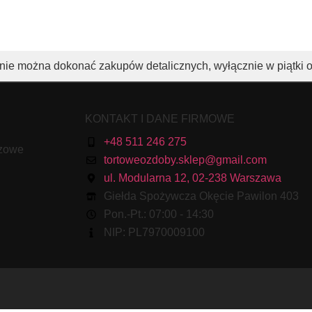
nie można dokonać zakupów detalicznych, wyłącznie w piątki 
KONTAKT I DANE FIRMOWE
+48 511 246 275
ezowe
tortoweozdoby.sklep@gmail.com
ul. Modularna 12, 02-238 Warszawa
Giełda Spożywcza Okęcie Pawilon 403
Pon.-Pt.: 07:00 - 14:30
NIP: PL7970009100