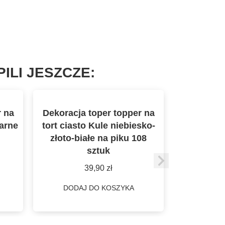
ILI JESZCZE:
r na
Dekoracja toper topper na
Dekoracja
zarne
tort ciasto Kule niebiesko-
tort cia
złoto-białe na piku 108
złoto-bi
sztuk
39,90
zł
DODAJ DO KOSZYKA
DODA