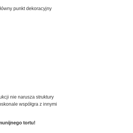
główny punkt dekoracyjny
ukcji nie narusza struktury
oskonale współgra z innymi
munijnego tortu!