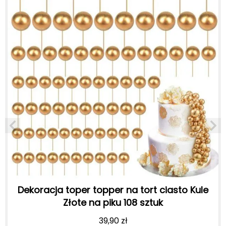
Dekoracja toper topper na tort ciasto Kule
Złote na piku 108 sztuk
39,90
zł