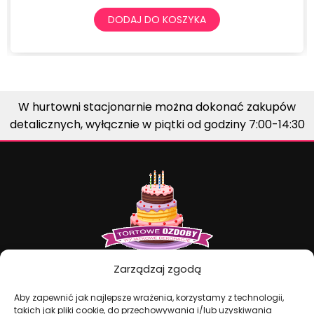
DODAJ DO KOSZYKA
W hurtowni stacjonarnie można dokonać zakupów
detalicznych, wyłącznie w piątki od godziny 7:00-14:30
Zarządzaj zgodą
Dekoracje na torty i akcesoria imprezowe
Aby zapewnić jak najlepsze wrażenia, korzystamy z technologii,
takich jak pliki cookie, do przechowywania i/lub uzyskiwania