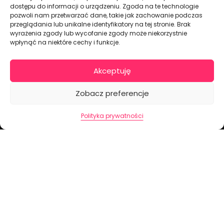
KONTAKT I DANE FIRMOWE
dostępu do informacji o urządzeniu. Zgoda na te technologie
pozwoli nam przetwarzać dane, takie jak zachowanie podczas
+48 511 246 275
przeglądania lub unikalne identyfikatory na tej stronie. Brak
tortoweozdoby.sklep@gmail.com
wyrażenia zgody lub wycofanie zgody może niekorzystnie
wpłynąć na niektóre cechy i funkcje.
ul. Modularna 12, 02-238 Warszawa
Giełda Spożywcza Okęcie Pawilon 403
Akceptuję
Pon.-Pt.: 07:00 - 14:30
NIP: PL7970009100
Zobacz preferencje
INFORMACJA
Polityka prywatności
Regulamin
Polityka prywatności
Cennik dostaw
Formularz odstąpienia od umowy
Mapa strony
2026 ©
tortoweozdoby.pl