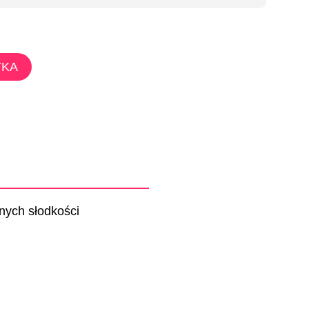
YKA
żnych słodkości