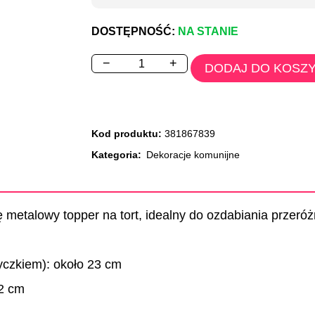
DOSTĘPNOŚĆ:
NA STANIE
−
+
DODAJ DO KOSZ
Kod produktu:
381867839
Kategoria:
Dekoracje komunijne
 metalowy topper na tort, idealny do ozdabiania przeró
yczkiem): około 23 cm
2 cm