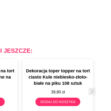
I JESZCZE:
na tort
Dekoracja toper topper na tort
Deko
rne na
ciasto Kule niebiesko-złoto-
cias
białe na piku 108 sztuk
39,90
zł
DODAJ DO KOSZYKA