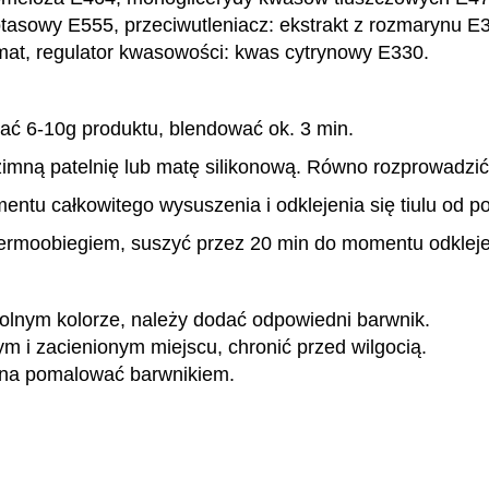
tasowy E555, przeciwutleniacz: ekstrakt z rozmarynu E3
mat, regulator kwasowości: kwas cytrynowy E330.
ć 6-10g produktu, blendować ok. 3 min.
mną patelnię lub matę silikonową. Równo rozprowadzić
ntu całkowitego wysuszenia i odklejenia się tiulu od po
ermoobiegiem, suszyć przez 20 min do momentu odklejeni
olnym kolorze, należy dodać odpowiedni barwnik.
 i zacienionym miejscu, chronić przed wilgocią.
na pomalować barwnikiem.