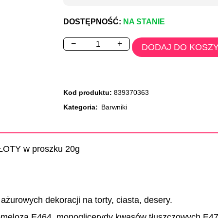
DOSTĘPNOŚĆ:
NA STANIE
−
+
DODAJ DO KOSZ
Kod produktu:
839370363
Kategoria:
Barwniki
 ZŁOTY w proszku 20g
ażurowych dekoracji na torty, ciasta, desery.
romeloza E464, monoglicerydy kwasów tłuszczowych E471