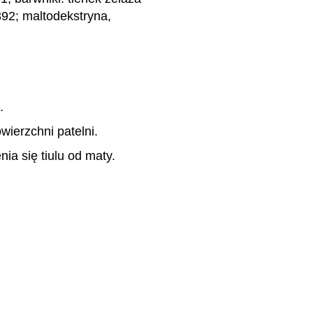
92; maltodekstryna,
.
wierzchni patelni.
a się tiulu od maty.