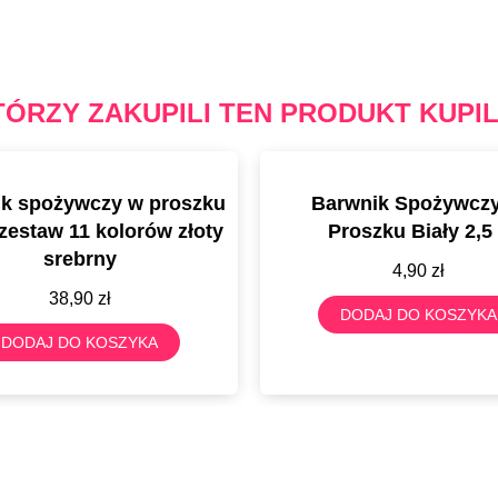
TÓRZY ZAKUPILI TEN PRODUKT KUPIL
k spożywczy w proszku
Barwnik Spożywcz
 zestaw 11 kolorów złoty
Proszku Biały 2,5
srebrny
4,90
zł
38,90
zł
DODAJ DO KOSZYKA
DODAJ DO KOSZYKA