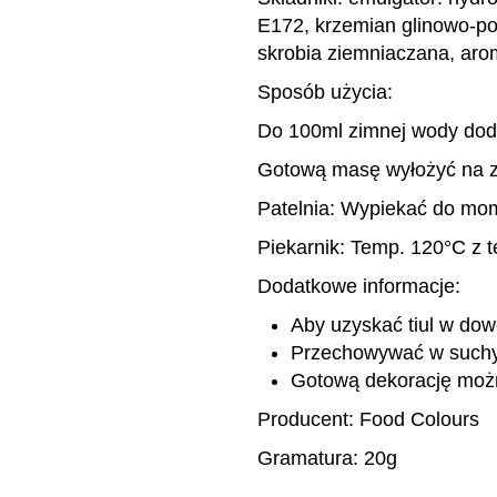
E172, krzemian glinowo-po
skrobia ziemniaczana, aro
Sposób użycia:
Do 100ml zimnej wody doda
Gotową masę wyłożyć na zi
Patelnia: Wypiekać do mome
Piekarnik: Temp. 120°C z t
Dodatkowe informacje:
Aby uzyskać tiul w dow
Przechowywać w suchym
Gotową dekorację moż
Producent: Food Colours
Gramatura: 20g