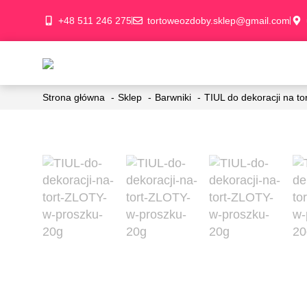
+48 511 246 275
tortoweozdoby.sklep@gmail.com
Strona główna
Sklep
Barwniki
TIUL do dekoracji na t