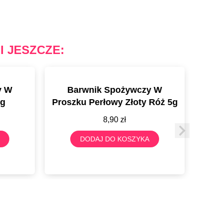
I JESZCZE:
y W
Barwnik Spożywczy W
 g
Proszku Perłowy Złoty Róż 5g
Pr
8,90
zł
DODAJ DO KOSZYKA