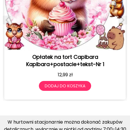
Opłatek na tort Capibara
BAL
Kapibara+postacie+tekst-Nr 1
12,99
zł
DODAJ DO KOSZYKA
W hurtowni stacjonarnie można dokonać zakupów
detalicznych, wyłącznie w piątki od godziny 7:00-14:30