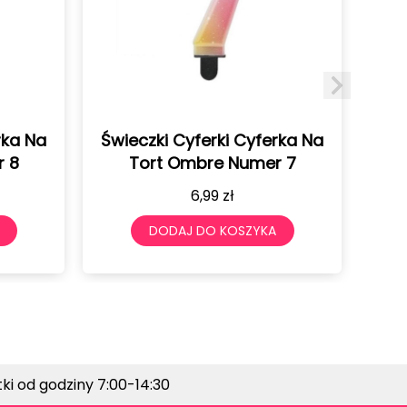
rka Na
Świeczki Cyferki Cyferka Na
Świ
r 8
Tort Ombre Numer 7
6,99
zł
DODAJ DO KOSZYKA
i od godziny 7:00-14:30