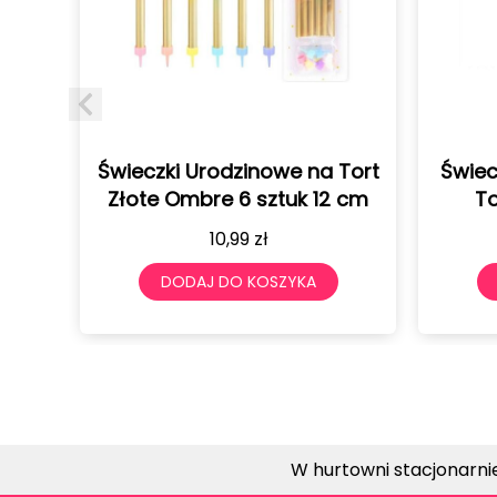
a Na
Świeczki Urodzinowe na Tort
Świec
3
Złote Ombre 6 sztuk 12 cm
To
10,99
zł
DODAJ DO KOSZYKA
W hurtowni stacjonarni