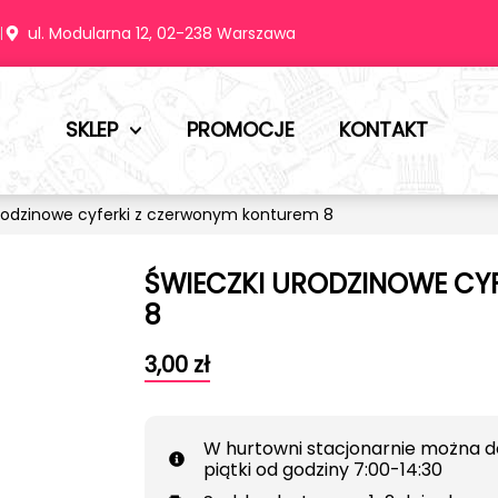
m
ul. Modularna 12, 02-238 Warszawa
SKLEP
PROMOCJE
KONTAKT
rodzinowe cyferki z czerwonym konturem 8
ŚWIECZKI URODZINOWE CY
8
3,00
zł
W hurtowni stacjonarnie można d
piątki od godziny 7:00-14:30