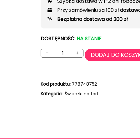
Szybka dostawa w 1-2 dni robocz
Przy zamówieniu za 100 zł
dostawa
Bezpłatna dostawa od 200 zł
DOSTĘPNOŚĆ:
NA STANIE
−
+
DODAJ DO KOSZY
Kod produktu:
778748752
Kategoria:
Świeczki na tort