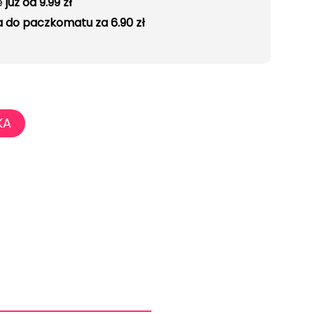
e
już od 9.99 zł
 do paczkomatu za 6.90 zł
KA