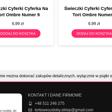
zki Cyferki Cyferka Na
Świeczki Cyferki Cyfe
ort Ombre Numer 9
Tort Ombre Numer
6,99
zł
6,99
zł
DODAJ DO KOSZYKA
DODAJ DO KOSZYKA
nie można dokonać zakupów detalicznych, wyłącznie w piątki 
KONTAKT I DANE FIRMOWE
+48 511 246 275
tortoweozdoby.sklep@gmail.com
ki cookie, do