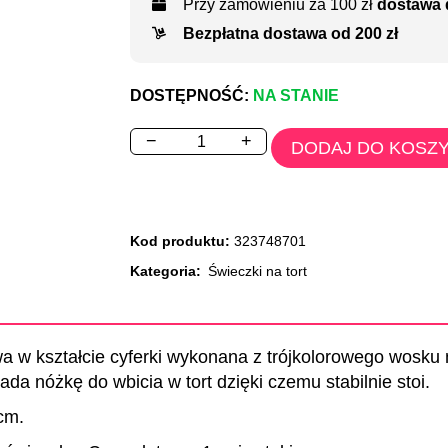
Przy zamówieniu za 100 zł
dostawa 
Bezpłatna dostawa od 200 zł
DOSTĘPNOŚĆ:
NA STANIE
−
+
DODAJ DO KOSZ
Kod produktu:
323748701
Kategoria:
Świeczki na tort
a w kształcie cyferki wykonana z trójkolorowego wosku 
da nóżkę do wbicia w tort dzięki czemu stabilnie stoi.
cm.