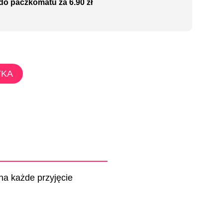
do paczkomatu za 6.90 zł
YKA
na każde przyjęcie