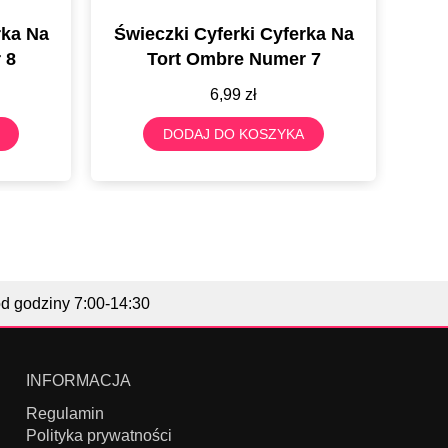
rka Na
Świeczki Cyferki Cyferka Na
Świ
 8
Tort Ombre Numer 7
6,99
zł
DODAJ DO KOSZYKA
od godziny 7:00-14:30
INFORMACJA
Regulamin
Polityka prywatności