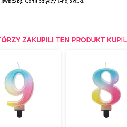
świeczkę. Cena dotyczy 1-nej sztuki.
TÓRZY ZAKUPILI TEN PRODUKT KUPIL