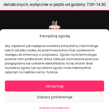
detalicznych, wyłącznie w piątki od godziny 7:00-14:30
Zarządzaj zgodą
Aby zapewnić jak najlepsze wrażenia, korzystamy z technologii,
takich jak pliki cookie, do przechowywania i/lub uzyskiwania
dostępu do informacji o urządzeniu. Zgoda na te technologie
Dekoracje na torty i akcesoria imprezowe
pozwoli nam przetwarzać dane, takie jak zachowanie podczas
przeglądania lub unikalne identyfikatory na tej stronie. Brak
wyrażenia zgody lub wycofanie zgody może niekorzystnie
KONTAKT I DANE FIRMOWE
wpłynąć na niektóre cechy i funkcje.
+48 511 246 275
Akceptuję
tortoweozdoby.sklep@gmail.com
ul. Modularna 12, 02-238 Warszawa
Zobacz preferencje
Giełda Spożywcza Okęcie Pawilon 403
Pon.-Pt.: 07:00 - 14:30
Polityka prywatności