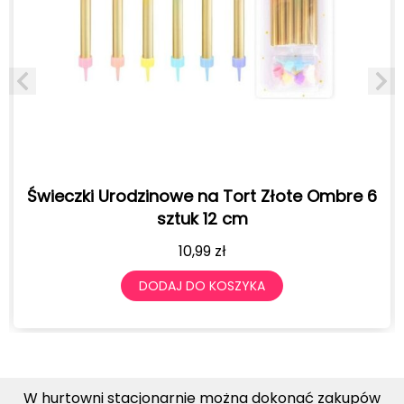
zinowe na Tort Złote Ombre 6
Świeczki Cyfer
sztuk 12 cm
10,99
zł
DODAJ DO KOSZYKA
DO
W hurtowni stacjonarnie można dokonać zakupów