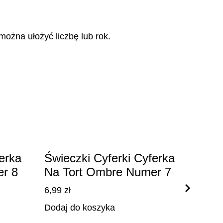
można ułożyć liczbę lub rok.
erka
Świeczki Cyferki Cyferka
Świe
r 8
Na Tort Ombre Numer 7
Na T
6,99
zł
6,99
z
Dodaj do koszyka
Dodaj