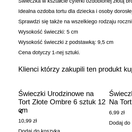
Świeczka w kształcie cyferki ozdobionej złotą b
Idealna ozdoba tortu dla dziecka i osoby dorosłe
Sprawdzi się także na wszelkiego rodzaju roczni
Wysokość świeczki: 5 cm
Wysokość świeczki z podstawką: 9,5 cm
Cena dotyczy 1-nej sztuki.
Klienci którzy zakupili ten produkt kup
Świeczki Urodzinowe na
Świeczk
Tort Złote Ombre 6 sztuk 12
Na Tor
cm
6,99
zł
10,99
zł
Dodaj do
Dodaj do koszyka