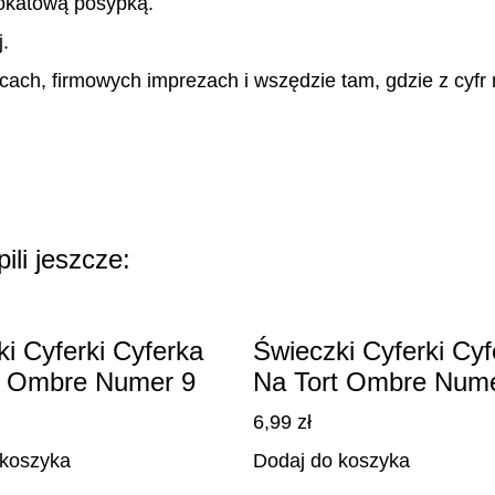
rokatową posypką.
j.
cach, firmowych imprezach i wszędzie tam, gdzie z cyfr 
ili jeszcze:
i Cyferki Cyferka
Świeczki Cyferki Cyf
t Ombre Numer 9
Na Tort Ombre Nume
6,99
zł
 koszyka
Dodaj do koszyka