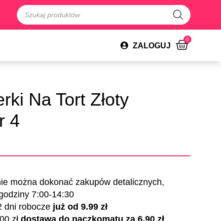
0
ZALOGUJ
rki Na Tort Złoty
r 4
nie można dokonać zakupów detalicznych,
 godziny 7:00-14:30
2 dni robocze
już od 9.99 zł
00 zł
dostawa do paczkomatu za 6.90 zł