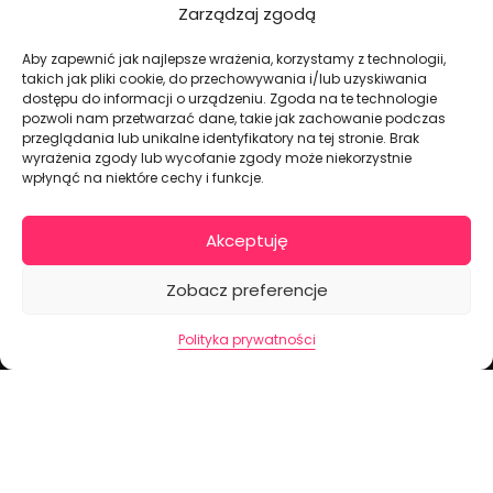
Zarządzaj zgodą
Aby zapewnić jak najlepsze wrażenia, korzystamy z technologii,
takich jak pliki cookie, do przechowywania i/lub uzyskiwania
Dekoracje na torty i akcesoria imprezowe
dostępu do informacji o urządzeniu. Zgoda na te technologie
pozwoli nam przetwarzać dane, takie jak zachowanie podczas
przeglądania lub unikalne identyfikatory na tej stronie. Brak
wyrażenia zgody lub wycofanie zgody może niekorzystnie
KONTAKT I DANE FIRMOWE
wpłynąć na niektóre cechy i funkcje.
+48 511 246 275
tortoweozdoby.sklep@gmail.com
Akceptuję
ul. Modularna 12, 02-238 Warszawa
Zobacz preferencje
Giełda Spożywcza Okęcie Pawilon 403
Pon.-Pt.: 07:00 - 14:30
Polityka prywatności
NIP: PL7970009100
INFORMACJA
Regulamin
Polityka prywatności
Cennik dostaw