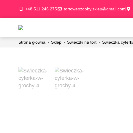
+48 511 246 275
tortoweozdoby.sklep@gmail.com
Strona główna
Sklep
Świeczki na tort
Świeczka cyferk