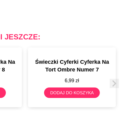
I JESZCZE:
rka Na
Świeczki Cyferki Cyferka Na
Świ
 8
Tort Ombre Numer 7
6,99
zł
DODAJ DO KOSZYKA