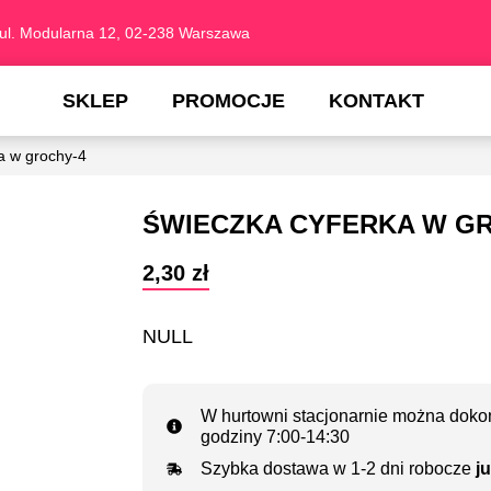
ul. Modularna 12, 02-238 Warszawa
SKLEP
PROMOCJE
KONTAKT
a w grochy-4
ŚWIECZKA CYFERKA W G
2,30
zł
NULL
W hurtowni stacjonarnie można dokon
godziny 7:00-14:30
Szybka dostawa w 1-2 dni robocze
ju