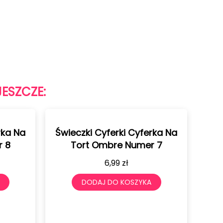
JESZCZE:
rka Na
Świeczki Cyferki Cyferka Na
Świ
r 8
Tort Ombre Numer 7
6,99
zł
DODAJ DO KOSZYKA