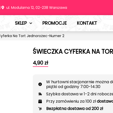
m
ul. Modularna 12, 02-238 Warszawa
SKLEP
PROMOCJE
KONTAKT
Cyferka Na Tort Jednorożec-Numer 2
ŚWIECZKA CYFERKA NA TO
4,90
zł
W hurtowni stacjonarnie można d
piątki od godziny 7:00-14:30
Szybka dostawa w 1-2 dni robocz
Przy zamówieniu za 100 zł
dostawa
Bezpłatna dostawa od 200 zł