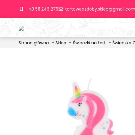
+48 511 246 275
tortoweozdoby.sklep@gmail.co
Strona główna
Sklep
Świeczki na tort
Świeczka 