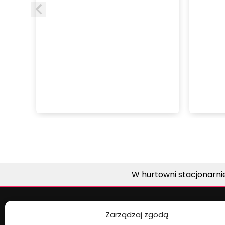
a Na
3
W hurtowni stacjonarni
Zarządzaj zgodą