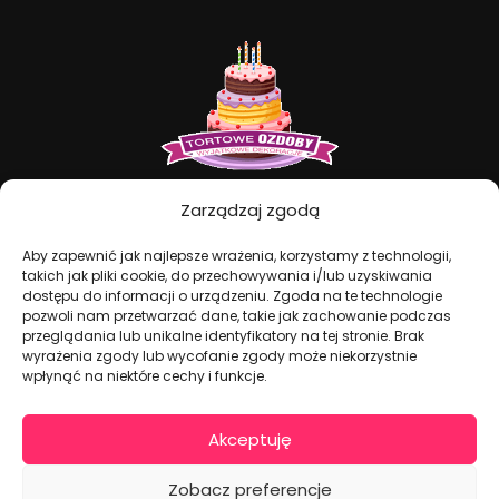
Dekoracje na torty i akcesoria imprezowe
Zarządzaj zgodą
Aby zapewnić jak najlepsze wrażenia, korzystamy z technologii,
takich jak pliki cookie, do przechowywania i/lub uzyskiwania
KONTAKT I DANE FIRMOWE
dostępu do informacji o urządzeniu. Zgoda na te technologie
+48 511 246 275
pozwoli nam przetwarzać dane, takie jak zachowanie podczas
przeglądania lub unikalne identyfikatory na tej stronie. Brak
tortoweozdoby.sklep@gmail.com
wyrażenia zgody lub wycofanie zgody może niekorzystnie
ul. Modularna 12, 02-238 Warszawa
wpłynąć na niektóre cechy i funkcje.
Giełda Spożywcza Okęcie Pawilon 403
Pon.-Pt.: 07:00 - 14:30
Akceptuję
NIP: PL7970009100
Zobacz preferencje