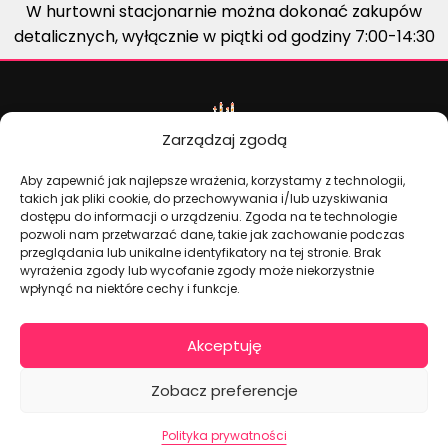
W hurtowni stacjonarnie można dokonać zakupów
detalicznych, wyłącznie w piątki od godziny 7:00-14:30
Zarządzaj zgodą
Aby zapewnić jak najlepsze wrażenia, korzystamy z technologii,
takich jak pliki cookie, do przechowywania i/lub uzyskiwania
dostępu do informacji o urządzeniu. Zgoda na te technologie
pozwoli nam przetwarzać dane, takie jak zachowanie podczas
Dekoracje na torty i akcesoria imprezowe
przeglądania lub unikalne identyfikatory na tej stronie. Brak
wyrażenia zgody lub wycofanie zgody może niekorzystnie
wpłynąć na niektóre cechy i funkcje.
KONTAKT I DANE FIRMOWE
Akceptuję
+48 511 246 275
tortoweozdoby.sklep@gmail.com
Zobacz preferencje
ul. Modularna 12, 02-238 Warszawa
Giełda Spożywcza Okęcie Pawilon 403
Polityka prywatności