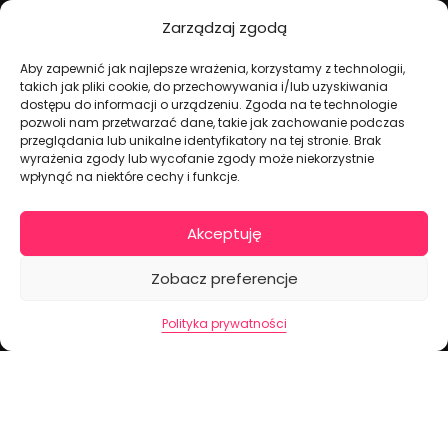
Zarządzaj zgodą
Aby zapewnić jak najlepsze wrażenia, korzystamy z technologii,
takich jak pliki cookie, do przechowywania i/lub uzyskiwania
Dekoracje na torty i akcesoria imprezowe
dostępu do informacji o urządzeniu. Zgoda na te technologie
pozwoli nam przetwarzać dane, takie jak zachowanie podczas
przeglądania lub unikalne identyfikatory na tej stronie. Brak
wyrażenia zgody lub wycofanie zgody może niekorzystnie
KONTAKT I DANE FIRMOWE
wpłynąć na niektóre cechy i funkcje.
+48 511 246 275
tortoweozdoby.sklep@gmail.com
Akceptuję
ul. Modularna 12, 02-238 Warszawa
Zobacz preferencje
Giełda Spożywcza Okęcie Pawilon 403
Pon.-Pt.: 07:00 - 14:30
Polityka prywatności
NIP: PL7970009100
INFORMACJA
Regulamin
Polityka prywatności