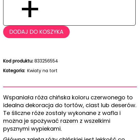
+
DODAJ DO KOSZYKA
Kod produktu:
833256554
Kategoria:
Kwiaty na tort
Wspaniała róża chińska koloru czerwonego to
idealna dekoracja do tortów, ciast lub deserów.
Te śliczne róże zostały wykonane z wafla i
można je spożywać razem z wszelkimi
pysznymi wypiekami.
Główną zaletą róży chińskiej jest lekkość co