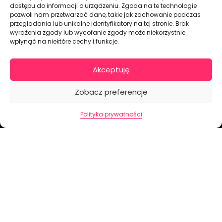
dostępu do informacji o urządzeniu. Zgoda na te technologie
pozwoli nam przetwarzać dane, takie jak zachowanie podczas
Dekoracje na torty i akcesoria imprezowe
przeglądania lub unikalne identyfikatory na tej stronie. Brak
wyrażenia zgody lub wycofanie zgody może niekorzystnie
wpłynąć na niektóre cechy i funkcje.
KONTAKT I DANE FIRMOWE
+48 511 246 275
Akceptuję
tortoweozdoby.sklep@gmail.com
ul. Modularna 12, 02-238 Warszawa
Zobacz preferencje
Giełda Spożywcza Okęcie Pawilon 403
Polityka prywatności
Pon.-Pt.: 07:00 - 14:30
NIP: PL7970009100
INFORMACJA
Regulamin
Polityka prywatności
Cennik dostaw
Formularz odstąpienia od umowy