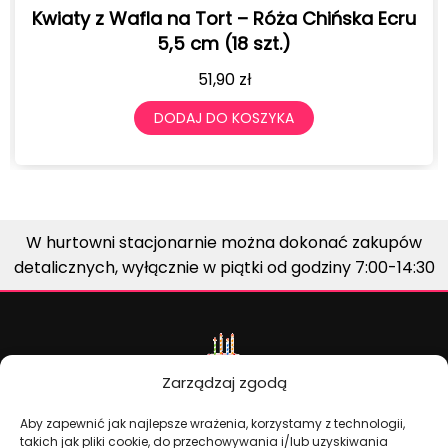
Kwiaty z Wafla na T
 Tort – Róża Chińska Ecru
5,5 c
 cm (18 szt.)
1
51,90
zł
DODAJ 
J DO KOSZYKA
W hurtowni stacjonarnie można dokonać zakupów
detalicznych, wyłącznie w piątki od godziny 7:00-14:30
Zarządzaj zgodą
Aby zapewnić jak najlepsze wrażenia, korzystamy z technologii,
takich jak pliki cookie, do przechowywania i/lub uzyskiwania