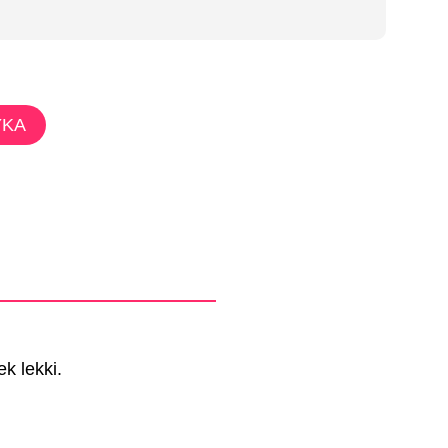
YKA
k lekki.