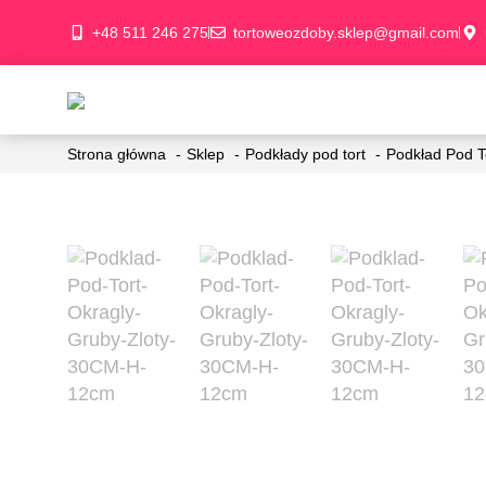
+48 511 246 275
tortoweozdoby.sklep@gmail.com
Strona główna
Sklep
Podkłady pod tort
Podkład Pod T