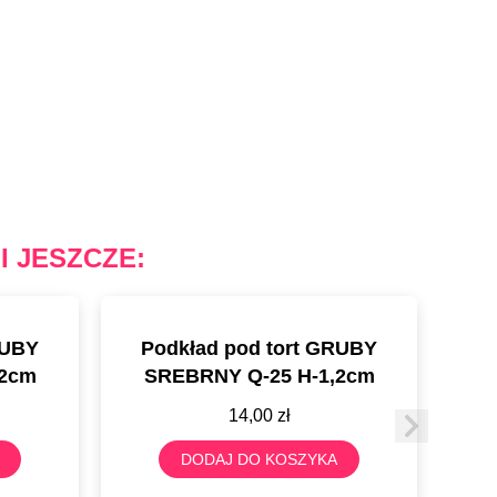
I JESZCZE:
RUBY
Podkład pod tort GRUBY
P
,2cm
SREBRNY Q-25 H-1,2cm
Szty
14,00
zł
DODAJ DO KOSZYKA