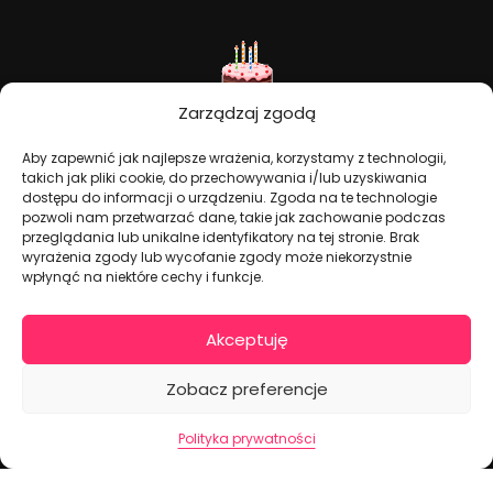
Zarządzaj zgodą
Aby zapewnić jak najlepsze wrażenia, korzystamy z technologii,
takich jak pliki cookie, do przechowywania i/lub uzyskiwania
dostępu do informacji o urządzeniu. Zgoda na te technologie
Dekoracje na torty i akcesoria imprezowe
pozwoli nam przetwarzać dane, takie jak zachowanie podczas
przeglądania lub unikalne identyfikatory na tej stronie. Brak
wyrażenia zgody lub wycofanie zgody może niekorzystnie
KONTAKT I DANE FIRMOWE
wpłynąć na niektóre cechy i funkcje.
+48 511 246 275
tortoweozdoby.sklep@gmail.com
Akceptuję
ul. Modularna 12, 02-238 Warszawa
Zobacz preferencje
Giełda Spożywcza Okęcie Pawilon 403
Pon.-Pt.: 07:00 - 14:30
Polityka prywatności
NIP: PL7970009100