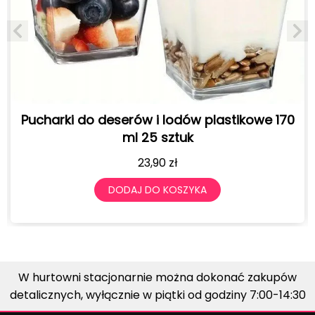
eserów i lodów plastikowe 170
Pucharki do dese
ml 25 sztuk
23,90
zł
DODAJ DO KOSZYKA
DO
W hurtowni stacjonarnie można dokonać zakupów
detalicznych, wyłącznie w piątki od godziny 7:00-14:30