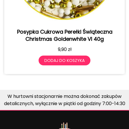
krowa Perełki Świąteczna
Posypka Cukrowa
as Goldenwhite VI 40g
9,90
zł
DODAJ DO KOSZYKA
DO
W hurtowni stacjonarnie można dokonać zakupów
detalicznych, wyłącznie w piątki od godziny 7:00-14:30