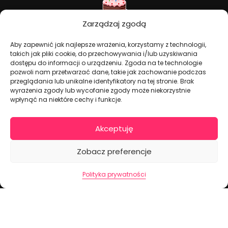
Zarządzaj zgodą
Aby zapewnić jak najlepsze wrażenia, korzystamy z technologii,
takich jak pliki cookie, do przechowywania i/lub uzyskiwania
Dekoracje na torty i akcesoria imprezowe
dostępu do informacji o urządzeniu. Zgoda na te technologie
pozwoli nam przetwarzać dane, takie jak zachowanie podczas
przeglądania lub unikalne identyfikatory na tej stronie. Brak
wyrażenia zgody lub wycofanie zgody może niekorzystnie
KONTAKT I DANE FIRMOWE
wpłynąć na niektóre cechy i funkcje.
+48 511 246 275
tortoweozdoby.sklep@gmail.com
Akceptuję
ul. Modularna 12, 02-238 Warszawa
Zobacz preferencje
Giełda Spożywcza Okęcie Pawilon 403
Pon.-Pt.: 07:00 - 14:30
Polityka prywatności
NIP: PL7970009100
INFORMACJA
Regulamin