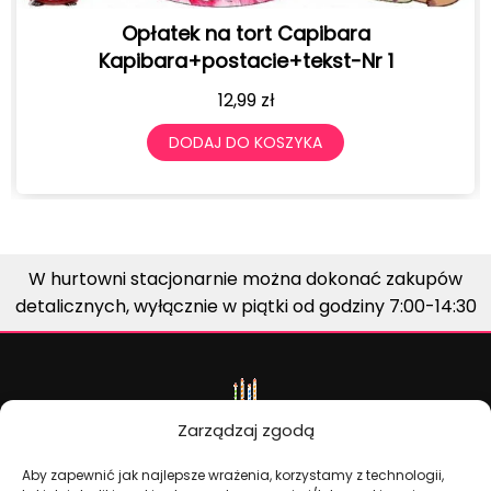
ibara
BALONY URODZINOWE Z NADRUKIE
st-Nr 1
SZTUK 30 CM
19,99
zł
A
DODAJ DO KOSZYKA
W hurtowni stacjonarnie można dokonać zakupów
detalicznych, wyłącznie w piątki od godziny 7:00-14:30
Zarządzaj zgodą
Aby zapewnić jak najlepsze wrażenia, korzystamy z technologii,