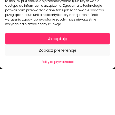
takich jak pliki cookie, do przechowywania i/lub uzyskiwania
dostępu do informacji o urządzeniu. Zgoda na te technologie
pozwoli nam przetwarzać dane, takie jak zachowanie podczas
Dekoracje na torty i akcesoria imprezowe
przeglądania lub unikalne identyfikatory na tej stronie. Brak
wyrażenia zgody lub wycofanie zgody może niekorzystnie
wpłynąć na niektóre cechy i funkcje.
KONTAKT I DANE FIRMOWE
+48 511 246 275
Akceptuję
tortoweozdoby.sklep@gmail.com
ul. Modularna 12, 02-238 Warszawa
Zobacz preferencje
Giełda Spożywcza Okęcie Pawilon 403
Polityka prywatności
Pon.-Pt.: 07:00 - 14:30
NIP: PL7970009100
INFORMACJA
Regulamin
Polityka prywatności
Cennik dostaw
Formularz odstąpienia od umowy