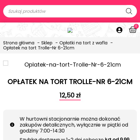
0
Strona główna
Sklep
Opłatki na tort z wafla
Opłatek na tort Trolle-Nr 6-21cm
OPŁATEK NA TORT TROLLE-NR 6-21CM
12,50
zł
W hurtowni stacjonarnie można dokonać
zakupów detalicznych, wyłącznie w piątki od
godziny 7:00-14:30
Szybka dostawa w 1-2 dni robocze
już od 9.99