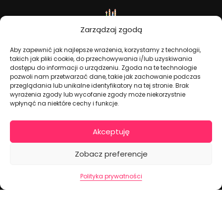
Zarządzaj zgodą
Aby zapewnić jak najlepsze wrażenia, korzystamy z technologii,
takich jak pliki cookie, do przechowywania i/lub uzyskiwania
dostępu do informacji o urządzeniu. Zgoda na te technologie
pozwoli nam przetwarzać dane, takie jak zachowanie podczas
Dekoracje na torty i akcesoria imprezowe
przeglądania lub unikalne identyfikatory na tej stronie. Brak
wyrażenia zgody lub wycofanie zgody może niekorzystnie
wpłynąć na niektóre cechy i funkcje.
KONTAKT I DANE FIRMOWE
+48 511 246 275
Akceptuję
tortoweozdoby.sklep@gmail.com
Zobacz preferencje
ul. Modularna 12, 02-238 Warszawa
Giełda Spożywcza Okęcie Pawilon 403
Polityka prywatności
Pon.-Pt.: 07:00 - 14:30
NIP: PL7970009100
INFORMACJA