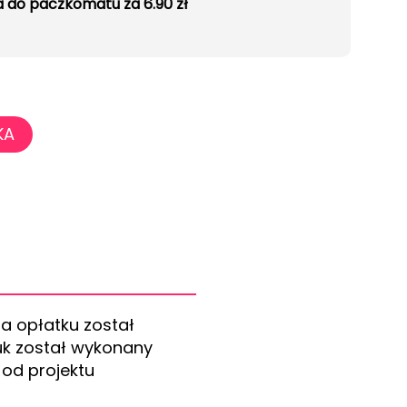
 do paczkomatu za 6.90 zł
KA
a opłatku został
k został wykonany
 od projektu