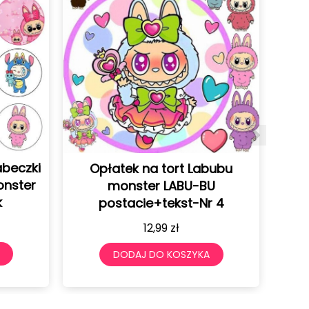
k na tort Labubu
Opłatek na tort Labub
ster LABU-BU
monster LABU-BU
cie+tekst-Nr 4
postacie+tekst-Nr 3
12,99
zł
12,99
zł
AJ DO KOSZYKA
DODAJ DO KOSZYKA