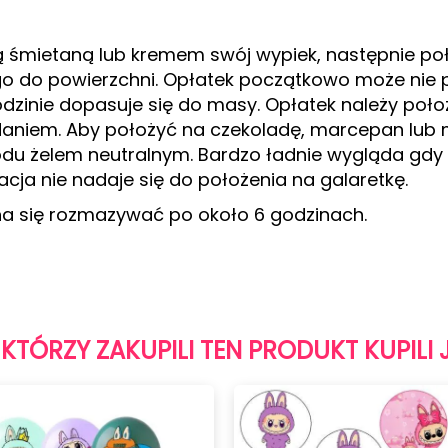
tą śmietaną lub kremem swój wypiek, następnie p
 go do powierzchni. Opłatek początkowo może nie p
odzinie dopasuje się do masy. Opłatek należy położ
odaniem. Aby położyć na czekoladę, marcepan lub
 żelem neutralnym. Bardzo ładnie wygląda gdy że
acja nie nadaje się do położenia na galaretkę.
a się rozmazywać po około 6 godzinach.
 KTÓRZY ZAKUPILI TEN PRODUKT KUPILI 