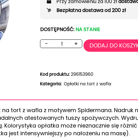
Przy zamówieniu za 100 zł
dostawa
Bezpłatna dostawa od 200 zł
DOSTĘPNOŚĆ:
NA STANIE
−
+
DODAJ DO KOSZY
Kod produktu:
296153960
Kategoria:
Opłatki na tort z wafla
k na tort z wafla z motywem Spidermana. Nadruk n
dalnych atestowanych tuszy spożywczych. Wydru
ą. Kolorystyka opłatka może nieznacznie się różnić
tka jest intensywniejszy po nałożeniu na masę).