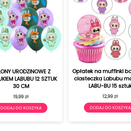
Opłatek na muffinki babeczki
Opłate
ciasteczka Labubu monster
K
mon
LABU-BU 15 sztuk
posta
12,99
zł
DODAJ DO KOSZYKA
DOD