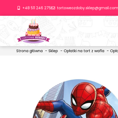
+48 511 246 275
tortoweozdoby.sklep@gmail.co
Strona główna
Sklep
Opłatki na tort z wafla
Opł