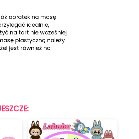
ołóż opłatek na masę
rzylegać idealnie,
yć na tort nie wcześniej
 masę plastyczną należy
l jest również na
JESZCZE: