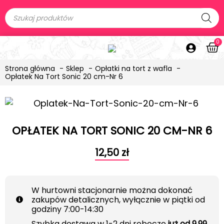
0
Strona główna
Sklep
Opłatki na tort z wafla
Opłatek Na Tort Sonic 20 cm-Nr 6
OPŁATEK NA TORT SONIC 20 CM-NR 6
12,50
zł
W hurtowni stacjonarnie można dokonać
zakupów detalicznych, wyłącznie w piątki od
godziny 7:00-14:30
Szybka dostawa w 1-2 dni robocze
już od 9.99