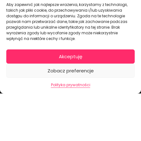
Aby zapewnić jak najlepsze wrażenia, korzystamy z technologii,
takich jak pliki cookie, do przechowywania i/lub uzyskiwania
dostępu do informacji o urządzeniu. Zgoda na te technologie
pozwoli nam przetwarzać dane, takie jak zachowanie podczas
przeglądania lub unikalne identyfikatory na tej stronie. Brak
wyrażenia zgody lub wycofanie zgody może niekorzystnie
wpłynąć na niektóre cechy i funkcje.
Akceptuję
Dekoracje na torty i akcesoria imprezowe
Zobacz preferencje
KONTAKT I DANE FIRMOWE
Polityka prywatności
+48 511 246 275
tortoweozdoby.sklep@gmail.com
ul. Modularna 12, 02-238 Warszawa
Giełda Spożywcza Okęcie Pawilon 403
Pon.-Pt.: 07:00 - 14:30
NIP: PL7970009100