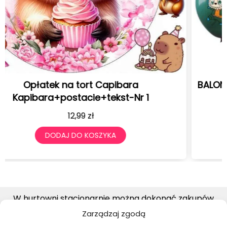
BALONY URODZINOWE Z NADRUKIEM LABUBU 12
SZTUK 30 CM
19,99
zł
DODAJ DO KOSZYKA
W hurtowni stacjonarnie można dokonać zakupów
detalicznych, wyłącznie w piątki od godziny 7:00-14:30
Zarządzaj zgodą