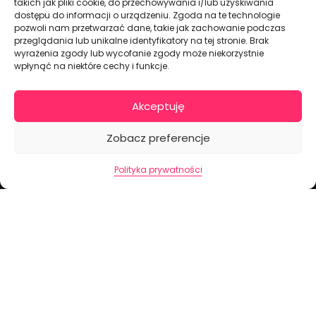
takich jak pliki cookie, do przechowywania i/lub uzyskiwania
dostępu do informacji o urządzeniu. Zgoda na te technologie
pozwoli nam przetwarzać dane, takie jak zachowanie podczas
Dekoracje na torty i akcesoria imprezowe
przeglądania lub unikalne identyfikatory na tej stronie. Brak
wyrażenia zgody lub wycofanie zgody może niekorzystnie
wpłynąć na niektóre cechy i funkcje.
KONTAKT I DANE FIRMOWE
+48 511 246 275
Akceptuję
tortoweozdoby.sklep@gmail.com
ul. Modularna 12, 02-238 Warszawa
Zobacz preferencje
Giełda Spożywcza Okęcie Pawilon 403
Polityka prywatności
Pon.-Pt.: 07:00 - 14:30
NIP: PL7970009100
INFORMACJA
Regulamin
Polityka prywatności
Cennik dostaw
Formularz odstąpienia od umowy