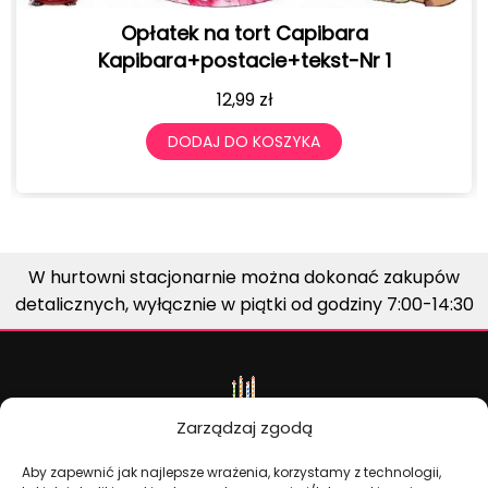
ek na tort Capibara
BALONY URODZINO
a+postacie+tekst-Nr 1
S
12,99
zł
DODAJ DO KOSZYKA
DO
W hurtowni stacjonarnie można dokonać zakupów
detalicznych, wyłącznie w piątki od godziny 7:00-14:30
Zarządzaj zgodą
Aby zapewnić jak najlepsze wrażenia, korzystamy z technologii,