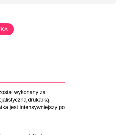
YKA
 został wykonany za
alistyczną drukarką.
tka jest intensywniejszy po