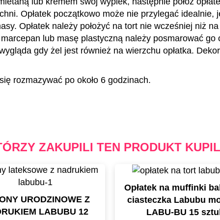
mietaną lub kremem swój wypiek, następnie połóż opłate
chni. Opłatek początkowo może nie przylegać idealnie, 
asy. Opłatek należy położyć na tort nie wcześniej niż n
, marcepan lub masę plastyczną należy posmarować go
wygląda gdy żel jest również na wierzchu opłatka. Dekor
ię rozmazywać po około 6 godzinach.
TÓRZY ZAKUPILI TEN PRODUKT KUPIL
Opłatek na muffinki ba
ONY URODZINOWE Z
ciasteczka Labubu mo
RUKIEM LABUBU 12
LABU-BU 15 sztu