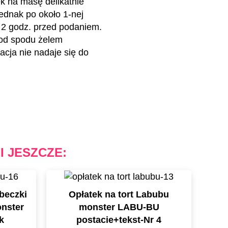
k na masę delikatnie
jednak po około 1-nej
a 2 godz. przed podaniem.
 od spodu żelem
acja nie nadaje się do
I JESZCZE:
beczki
Opłatek na tort Labubu
nster
monster LABU-BU
k
postacie+tekst-Nr 4