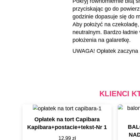
Pokryj równomiernie bitą ś
przyciskając go do powierz
godzinie dopasuje się do m
Aby położyć na czekoladę
neutralnym. Bardzo ładnie 
położenia na galaretkę.
UWAGA! Opłatek zaczyna s
KLIENCI K
Opłatek na tort Capibara
BAL
Kapibara+postacie+tekst-Nr 1
NAD
12,99
zł