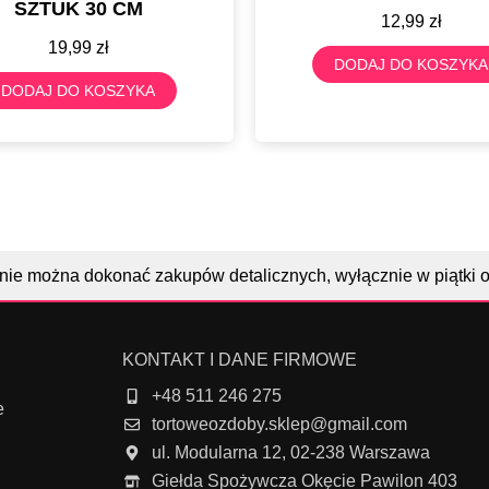
SZTUK 30 CM
12,99
zł
19,99
zł
DODAJ DO KOSZYKA
DODAJ DO KOSZYKA
nie można dokonać zakupów detalicznych, wyłącznie w piątki 
KONTAKT I DANE FIRMOWE
+48 511 246 275
e
tortoweozdoby.sklep@gmail.com
ul. Modularna 12, 02-238 Warszawa
Giełda Spożywcza Okęcie Pawilon 403