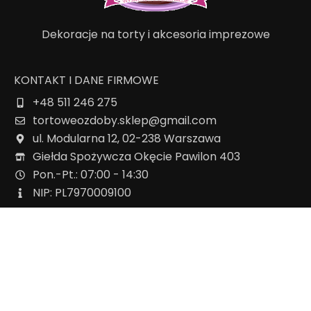
Dekoracje na torty i akcesoria imprezowe
KONTAKT I DANE FIRMOWE
+48 511 246 275
tortoweozdoby.sklep@gmail.com
ul. Modularna 12, 02-238 Warszawa
Giełda Spożywcza Okęcie Pawilon 403
Pon.-Pt.: 07:00 - 14:30
NIP: PL7970009100
INFORMACJA
Regulamin
Polityka prywatności
Cennik dostaw
Formularz odstąpienia od umowy