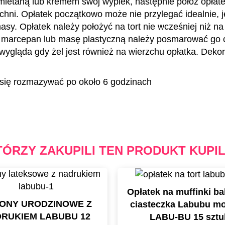
mietaną lub kremem swój wypiek, następnie połóż opłate
chni. Opłatek początkowo może nie przylegać idealnie, 
asy. Opłatek należy położyć na tort nie wcześniej niż n
, marcepan lub masę plastyczną należy posmarować go
wygląda gdy żel jest również na wierzchu opłatka. Dekor
ię rozmazywać po około 6 godzinach
TÓRZY ZAKUPILI TEN PRODUKT KUPIL
Opłatek na muffinki ba
ONY URODZINOWE Z
ciasteczka Labubu mo
RUKIEM LABUBU 12
LABU-BU 15 sztu