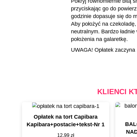
Pokryj równomiernie bitą ś
przyciskając go do powierz
godzinie dopasuje się do m
Aby położyć na czekoladę
neutralnym. Bardzo ładnie 
położenia na galaretkę.
UWAGA! Opłatek zaczyna s
KLIENCI K
Opłatek na tort Capibara
BAL
Kapibara+postacie+tekst-Nr 1
NAD
12,99
zł