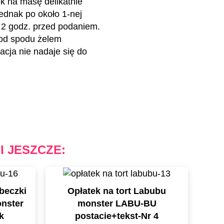
k na masę delikatnie
jednak po około 1-nej
a 2 godz. przed podaniem.
 od spodu żelem
acja nie nadaje się do
I JESZCZE:
beczki
Opłatek na tort Labubu
nster
monster LABU-BU
k
postacie+tekst-Nr 4