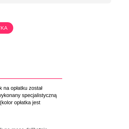
YKA
k na opłatku został
ykonany specjalistyczną
kolor opłatka jest