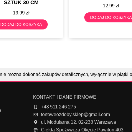
SZTUK 30 CM
12,99
zł
19,99
zł
DODAJ DO KOSZYKA
DODAJ DO KOSZYKA
nie można dokonać zakupów detalicznych, wyłącznie w piątki 
KONTAKT I DANE FIRMOWE
+48 511 246 275
e
tortoweozdoby.sklep@gmail.com
ul. Modularna 12, 02-238 Warszawa
Giełda Spożywcza Okęcie Pawilon 403