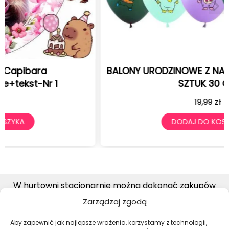
BALONY URODZINOWE Z NADRUKIEM LABUBU 12
SZTUK 30 CM
19,99
zł
DODAJ DO KOSZYKA
W hurtowni stacjonarnie można dokonać zakupów
detalicznych, wyłącznie w piątki od godziny 7:00-14:30
Zarządzaj zgodą
Aby zapewnić jak najlepsze wrażenia, korzystamy z technologii,