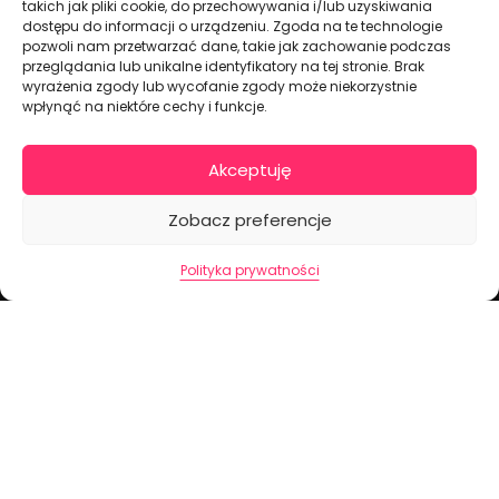
takich jak pliki cookie, do przechowywania i/lub uzyskiwania
dostępu do informacji o urządzeniu. Zgoda na te technologie
pozwoli nam przetwarzać dane, takie jak zachowanie podczas
przeglądania lub unikalne identyfikatory na tej stronie. Brak
wyrażenia zgody lub wycofanie zgody może niekorzystnie
wpłynąć na niektóre cechy i funkcje.
Dekoracje na torty i akcesoria imprezowe
Akceptuję
Zobacz preferencje
KONTAKT I DANE FIRMOWE
Polityka prywatności
+48 511 246 275
tortoweozdoby.sklep@gmail.com
ul. Modularna 12, 02-238 Warszawa
Giełda Spożywcza Okęcie Pawilon 403
Pon.-Pt.: 07:00 - 14:30
NIP: PL7970009100
INFORMACJA