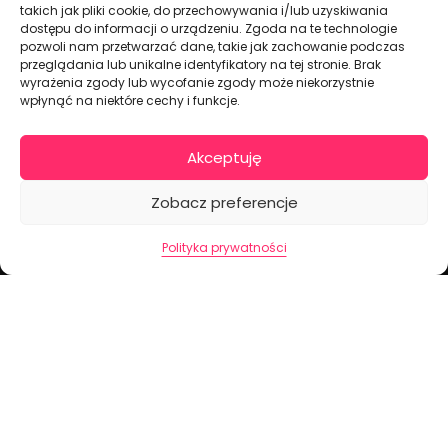
takich jak pliki cookie, do przechowywania i/lub uzyskiwania
dostępu do informacji o urządzeniu. Zgoda na te technologie
pozwoli nam przetwarzać dane, takie jak zachowanie podczas
przeglądania lub unikalne identyfikatory na tej stronie. Brak
Dekoracje na torty i akcesoria imprezowe
wyrażenia zgody lub wycofanie zgody może niekorzystnie
wpłynąć na niektóre cechy i funkcje.
KONTAKT I DANE FIRMOWE
Akceptuję
+48 511 246 275
tortoweozdoby.sklep@gmail.com
Zobacz preferencje
ul. Modularna 12, 02-238 Warszawa
Polityka prywatności
Giełda Spożywcza Okęcie Pawilon 403
Pon.-Pt.: 07:00 - 14:30
NIP: PL7970009100
INFORMACJA
Regulamin
Polityka prywatności
Cennik dostaw