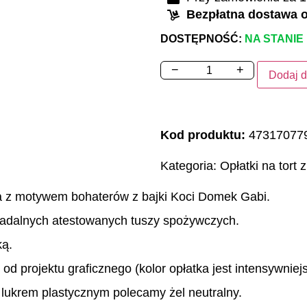
Bezpłatna dostawa o
DOSTĘPNOŚĆ:
NA STANIE
−
+
Dodaj d
Kod produktu:
47317077
Kategoria:
Opłatki na tort 
fla z motywem bohaterów z bajki Koci Domek Gabi.
jadalnych atestowanych tuszy spożywczych.
ką.
 od projektu graficznego (kolor opłatka jest intensywnie
 lukrem plastycznym polecamy żel neutralny.