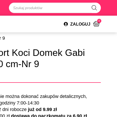
0
ZALOGUJ
r 9
ort Koci Domek Gabi
0 cm-Nr 9
nie można dokonać zakupów detalicznych,
 godziny 7:00-14:30
2 dni robocze
już od 9.99 zł
00 zł
dostawa do paczkomatu za 6.90 zł