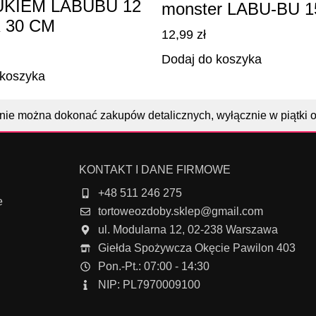
KIEM LABUBU 12
monster LABU-BU 15
 30 CM
12,99
zł
Dodaj do koszyka
 koszyka
nie można dokonać zakupów detalicznych, wyłącznie w piątki 
KONTAKT I DANE FIRMOWE
+48 511 246 275
e
tortoweozdoby.sklep@gmail.com
ul. Modularna 12, 02-238 Warszawa
Giełda Spożywcza Okęcie Pawilon 403
Pon.-Pt.: 07:00 - 14:30
NIP: PL7970009100