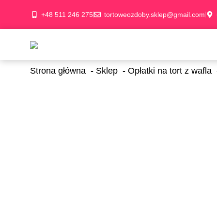
+48 511 246 275
tortoweozdoby.sklep@gmail.com
Strona główna
Sklep
Opłatki na tort z wafla