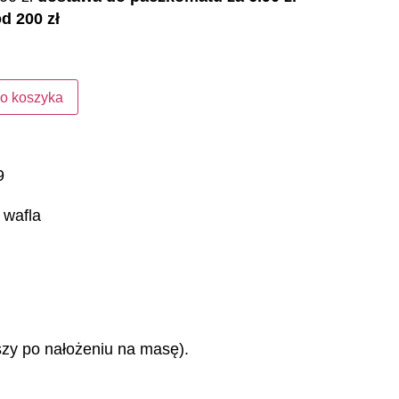
d 200 zł
o koszyka
9
z wafla
jszy po nałożeniu na masę).