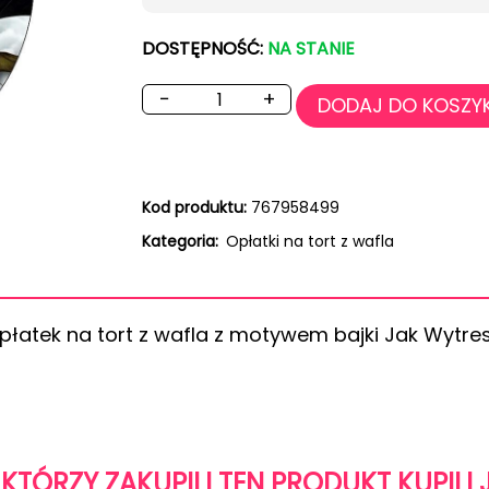
DOSTĘPNOŚĆ:
NA STANIE
−
+
DODAJ DO KOSZY
Kod produktu:
767958499
Kategoria:
Opłatki na tort z wafla
opłatek na tort z wafla z motywem bajki Jak Wytr
 KTÓRZY ZAKUPILI TEN PRODUKT KUPILI 