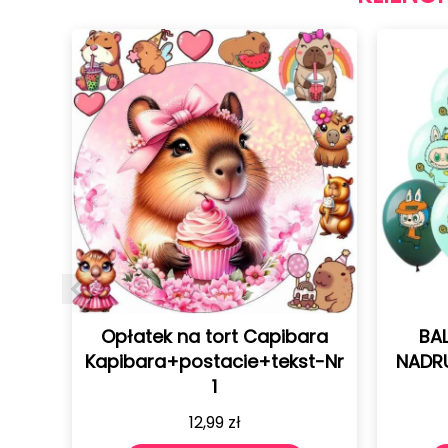
a tort Capibara
BALONY URODZINOWE Z
ostacie+tekst-Nr
NADRUKIEM LABUBU 12 SZTU
1
30 CM
12,99
zł
19,99
zł