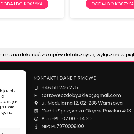
DODAJ DO KOSZYKA
DOD
e można dokonać zakupów detalicznych, wyłącznie w piątk
KONTAKT I DANE FIRMOWE
+48 511 246 275
owe
 jak pliki
tortoweozdoby.sklep@gmail.com
i o
 takie jak
ul. Modularna 12, 02-238 Warszawa
 stronie.
Giełda Spożywcza Okęcie Pawilon 403
ynąć na
Pon.-Pt.: 07:00 - 14:30
NIP: PL7970009100