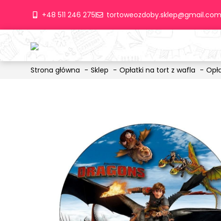
+48 511 246 275
tortoweozdoby.sklep@gmail.co
Strona główna
Sklep
Opłatki na tort z wafla
Opł