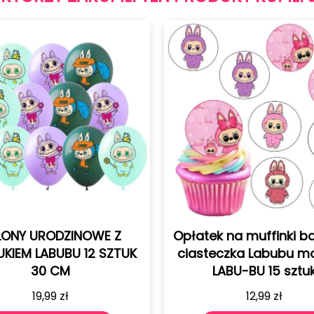
Opłatek na muffinki babeczki
Opłate
ciasteczka Labubu monster
K
mon
LABU-BU 15 sztuk
posta
12,99
zł