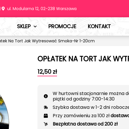
m
ul. Modularna 12, 02-238 Warszawa
SKLEP
PROMOCJE
KONTAKT
atek Na Tort Jak Wytresować Smoka-Nr 1-20cm
OPŁATEK NA TORT JAK WY
12,50
zł
W hurtowni stacjonarnie można d
piątki od godziny 7:00-14:30
Szybka dostawa w 1-2 dni robocz
Przy zamówieniu za 100 zł
dostawa
Bezpłatna dostawa od 200 zł