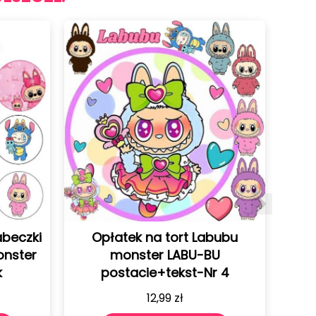
k na tort Labubu
Opłatek na tort Labub
ster LABU-BU
monster LABU-BU
cie+tekst-Nr 4
postacie+tekst-Nr 3
12,99
zł
12,99
zł