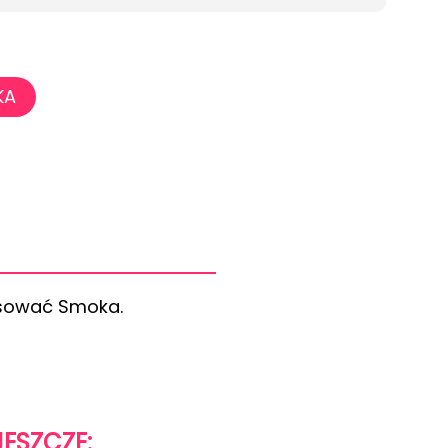
KA
esować Smoka.
JESZCZE: