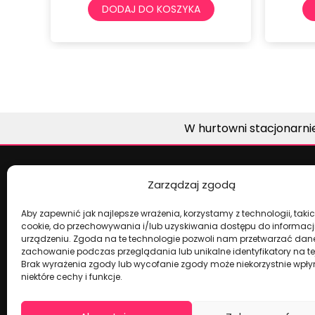
 DO KOSZYKA
DODAJ DO KOSZYKA
W hurtowni stacjonarni
Zarządzaj zgodą
Dekoracje na torty i akcesoria imprez
Aby zapewnić jak najlepsze wrażenia, korzystamy z technologii, takich
cookie, do przechowywania i/lub uzyskiwania dostępu do informacj
urządzeniu. Zgoda na te technologie pozwoli nam przetwarzać dane,
zachowanie podczas przeglądania lub unikalne identyfikatory na tej
Brak wyrażenia zgody lub wycofanie zgody może niekorzystnie wpł
niektóre cechy i funkcje.