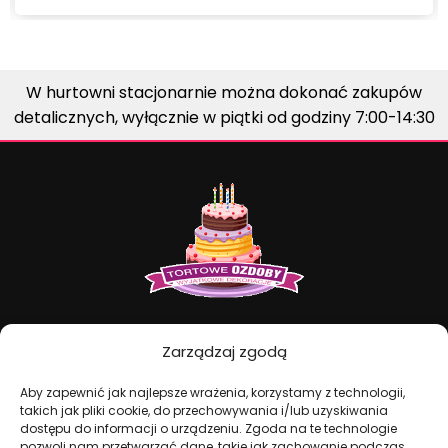
W hurtowni stacjonarnie można dokonać zakupów
detalicznych, wyłącznie w piątki od godziny 7:00-14:30
Dekoracje na torty i akcesoria imprezowe
Zarządzaj zgodą
Aby zapewnić jak najlepsze wrażenia, korzystamy z technologii,
KONTAKT I DANE FIRMOWE
takich jak pliki cookie, do przechowywania i/lub uzyskiwania
+48 511 246 275
dostępu do informacji o urządzeniu. Zgoda na te technologie
pozwoli nam przetwarzać dane, takie jak zachowanie podczas